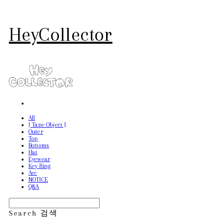
HeyCollector
All
[ Tape Object ]
Outer
Top
Bottoms
Hat
Eyewear
Key Ring
Acc
NOTICE
Q&A
Search
검색