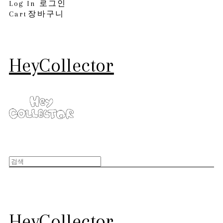
Log In
로그인
Cart
장바구니
HeyCollector
HeyCollector