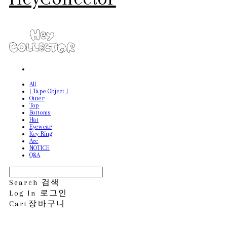
All
[ Tape Object ]
Outer
Top
Bottoms
Hat
Eyewear
Key Ring
Acc
NOTICE
Q&A
Search
검색
Log In
로그인
Cart
장바구니