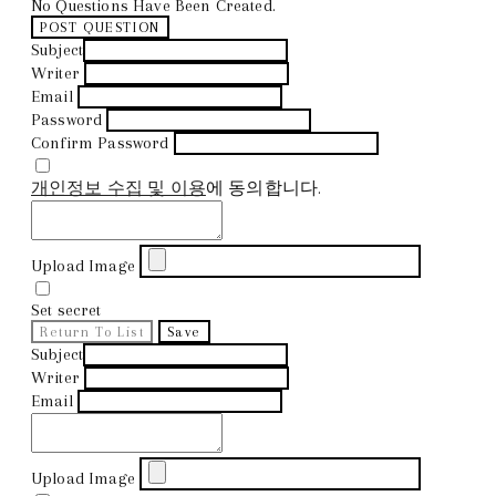
No Questions Have Been Created.
POST QUESTION
Subject
Writer
Email
Password
Confirm Password
개인정보 수집 및 이용
에 동의합니다.
Upload Image
Set secret
Return To List
Save
Subject
Writer
Email
Upload Image