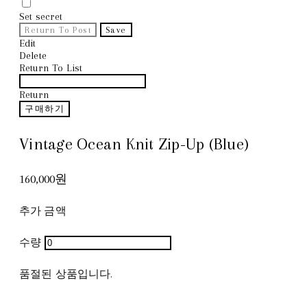
Set secret
Return To Post
Save
Edit
Delete
Return To List
Return
구매하기
Vintage Ocean Knit Zip-Up (Blue)
160,000원
추가 금액
수량
품절된 상품입니다.