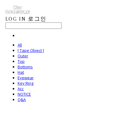
LOG IN
로그인
All
[ Tape Object ]
Outer
Top
Bottoms
Hat
Eyewear
Key Ring
Acc
NOTICE
Q&A