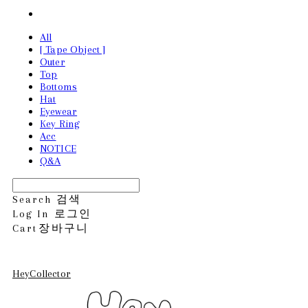
All
[ Tape Object ]
Outer
Top
Bottoms
Hat
Eyewear
Key Ring
Acc
NOTICE
Q&A
Search
검색
Log In
로그인
Cart
장바구니
HeyCollector