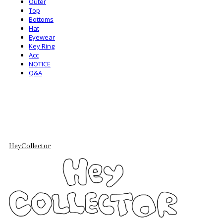
Outer
Top
Bottoms
Hat
Eyewear
Key Ring
Acc
NOTICE
Q&A
HeyCollector