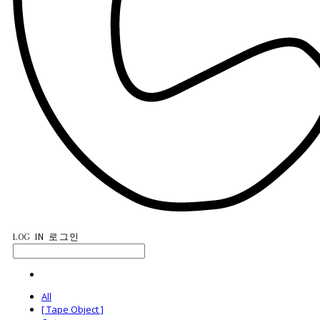
LOG IN
로그인
All
[ Tape Object ]