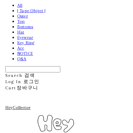
All
[ Tape Object ]
Outer
Top
Bottoms
Hat
Eyewear
Key Ring
Acc
NOTICE
Q&A
Search
검색
Log In
로그인
Cart
장바구니
HeyCollector