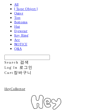
All
[ Tape Object ]
Outer
Top
Bottoms
Hat
Eyewear
Key Ring
Acc
NOTICE
Q&A
Search
검색
Log In
로그인
Cart
장바구니
HeyCollector