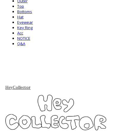
Outer
Top
Bottoms
Hat
Eyewear
Key Ring
Acc
NOTICE
Q&A
HeyCollector