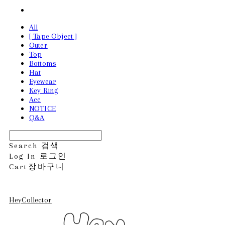
All
[ Tape Object ]
Outer
Top
Bottoms
Hat
Eyewear
Key Ring
Acc
NOTICE
Q&A
Search
검색
Log In
로그인
Cart
장바구니
HeyCollector