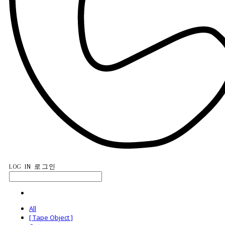
LOG IN
로그인
All
[ Tape Object ]