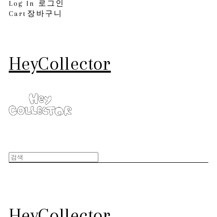
Log In
로그인
Cart
장바구니
HeyCollector
HeyCollector