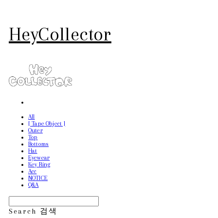
HeyCollector
All
[ Tape Object ]
Outer
Top
Bottoms
Hat
Eyewear
Key Ring
Acc
NOTICE
Q&A
Search
검색