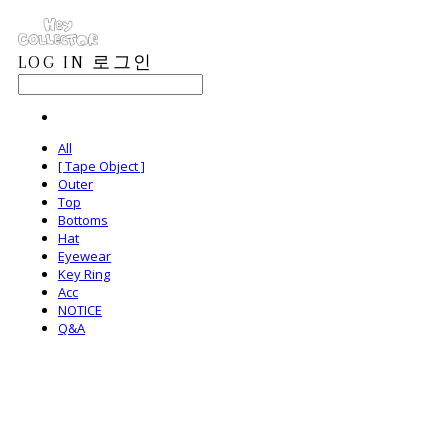
LOG IN
로그인
All
[ Tape Object ]
Outer
Top
Bottoms
Hat
Eyewear
Key Ring
Acc
NOTICE
Q&A