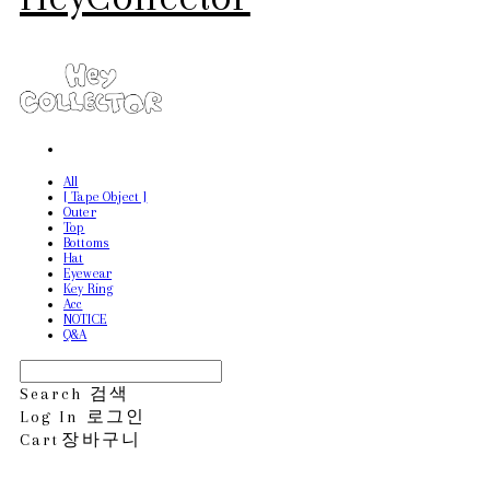
All
[ Tape Object ]
Outer
Top
Bottoms
Hat
Eyewear
Key Ring
Acc
NOTICE
Q&A
Search
검색
Log In
로그인
Cart
장바구니