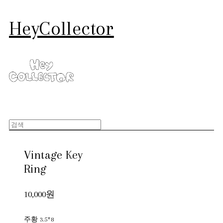
HeyCollector
Vintage Key
Ring
10,000원
주황 3.5*8