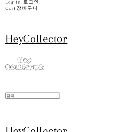
Log In
로그인
Cart
장바구니
HeyCollector
HeyCollector