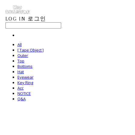
LOG IN
로그인
All
[ Tape Object ]
Outer
Top
Bottoms
Hat
Eyewear
Key Ring
Acc
NOTICE
Q&A