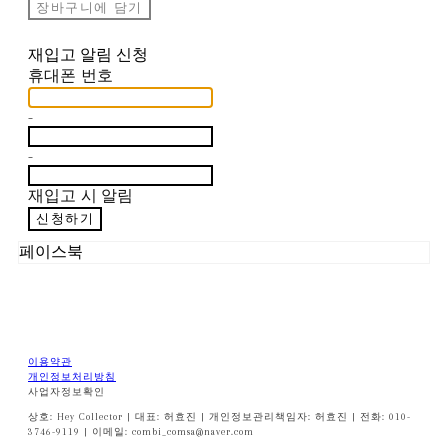
장바구니에 담기
재입고 알림 신청
휴대폰 번호
-
-
재입고 시 알림
신청하기
페이스북
이용약관
개인정보처리방침
사업자정보확인
상호: Hey Collector | 대표: 허효진 | 개인정보관리책임자: 허효진 | 전화: 010-
3746-9119 | 이메일: combi_comsa@naver.com