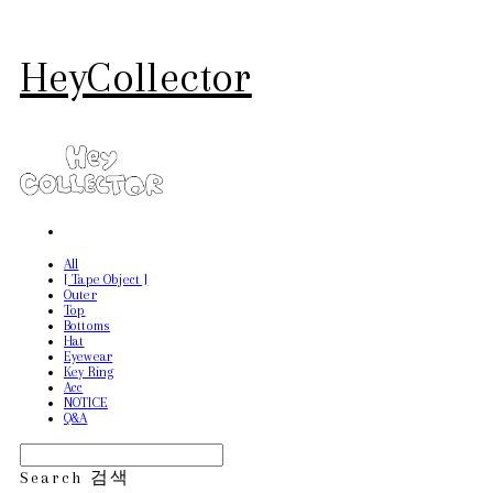
HeyCollector
All
[ Tape Object ]
Outer
Top
Bottoms
Hat
Eyewear
Key Ring
Acc
NOTICE
Q&A
Search
검색