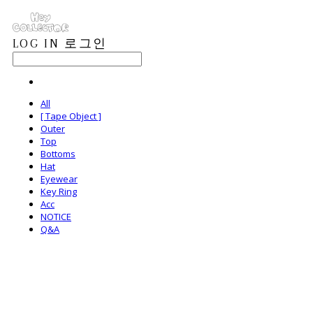
LOG IN
로그인
All
[ Tape Object ]
Outer
Top
Bottoms
Hat
Eyewear
Key Ring
Acc
NOTICE
Q&A