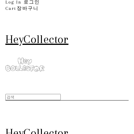
Log In
로그인
Cart
장바구니
HeyCollector
HeyCollector