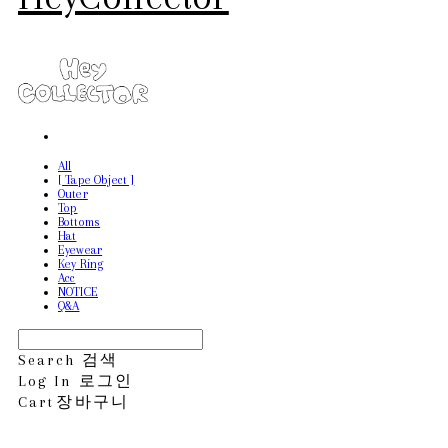
All
[ Tape Object ]
Outer
Top
Bottoms
Hat
Eyewear
Key Ring
Acc
NOTICE
Q&A
Search
검색
Log In
로그인
Cart
장바구니