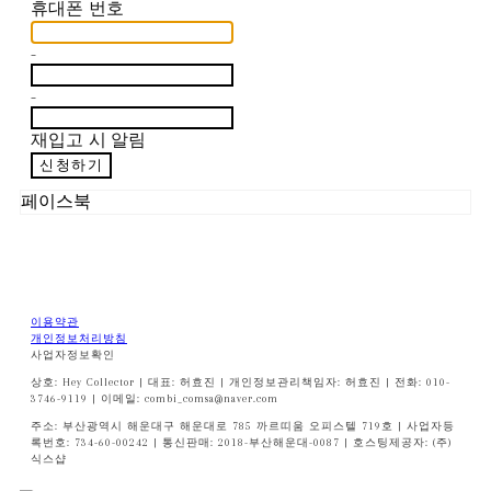
휴대폰 번호
-
-
재입고 시 알림
신청하기
페이스북
이용약관
개인정보처리방침
사업자정보확인
상호: Hey Collector | 대표: 허효진 | 개인정보관리책임자: 허효진 | 전화: 010-
3746-9119 | 이메일: combi_comsa@naver.com
주소: 부산광역시 해운대구 해운대로 785 까르띠움 오피스텔 719호 | 사업자등
록번호:
734-60-00242
| 통신판매:
2018-부산해운대-0087
| 호스팅제공자: (주)
식스샵