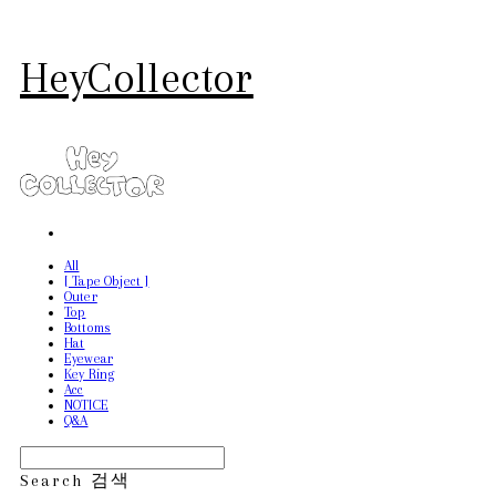
HeyCollector
All
[ Tape Object ]
Outer
Top
Bottoms
Hat
Eyewear
Key Ring
Acc
NOTICE
Q&A
Search
검색