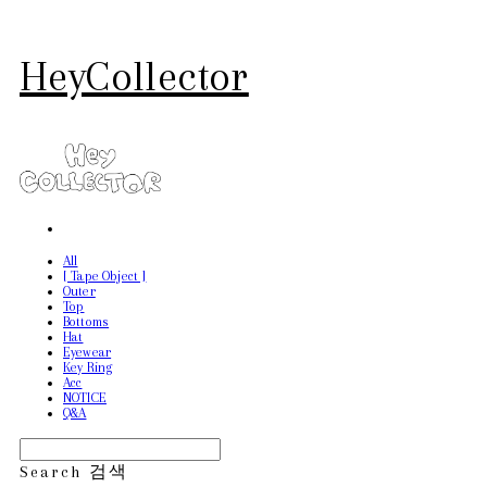
HeyCollector
All
[ Tape Object ]
Outer
Top
Bottoms
Hat
Eyewear
Key Ring
Acc
NOTICE
Q&A
Search
검색