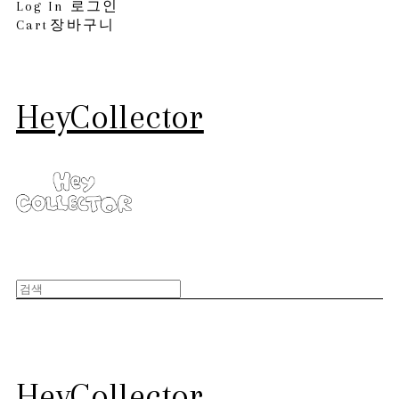
Log In
로그인
Cart
장바구니
HeyCollector
HeyCollector