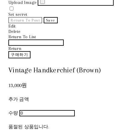
Upload Image
Set secret
Return To Post
Save
Edit
Delete
Return To List
Return
구매하기
Vintage Handkerchief (Brown)
13,000원
추가 금액
수량
품절된 상품입니다.