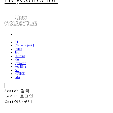
All
[ Tape Object ]
Outer
Top
Bottoms
Hat
Eyewear
Key Ring
Acc
NOTICE
Q&A
Search
검색
Log In
로그인
Cart
장바구니