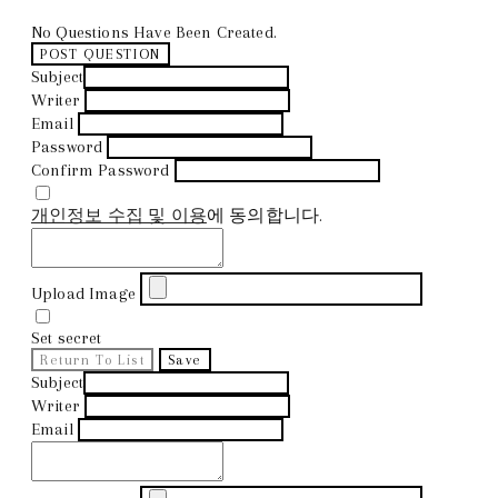
No Questions Have Been Created.
POST QUESTION
Subject
Writer
Email
Password
Confirm Password
개인정보 수집 및 이용
에 동의합니다.
Upload Image
Set secret
Return To List
Save
Subject
Writer
Email