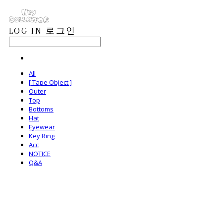
LOG IN
로그인
All
[ Tape Object ]
Outer
Top
Bottoms
Hat
Eyewear
Key Ring
Acc
NOTICE
Q&A