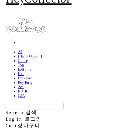
All
[ Tape Object ]
Outer
Top
Bottoms
Hat
Eyewear
Key Ring
Acc
NOTICE
Q&A
Search
검색
Log In
로그인
Cart
장바구니