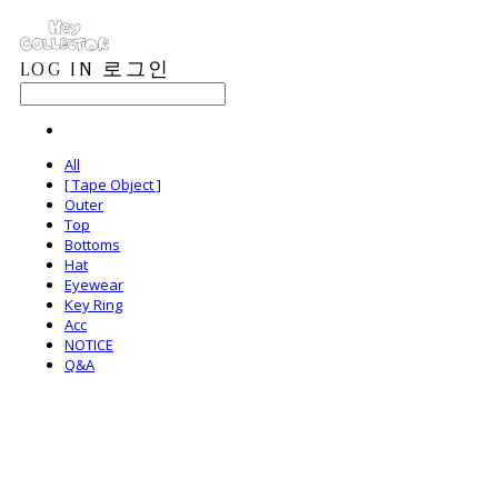
LOG IN
로그인
All
[ Tape Object ]
Outer
Top
Bottoms
Hat
Eyewear
Key Ring
Acc
NOTICE
Q&A