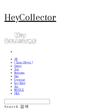
HeyCollector
All
[ Tape Object ]
Outer
Top
Bottoms
Hat
Eyewear
Key Ring
Acc
NOTICE
Q&A
Search
검색