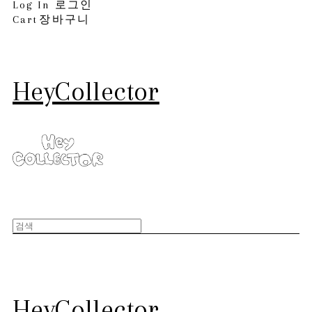
Log In
로그인
Cart
장바구니
HeyCollector
HeyCollector