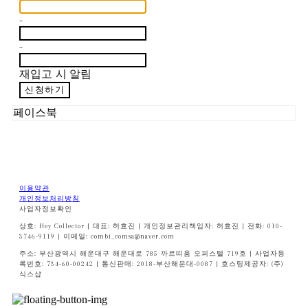
-
-
재입고 시 알림
신청하기
페이스북
이용약관
개인정보처리방침
사업자정보확인
상호: Hey Collector | 대표: 허효진 | 개인정보관리책임자: 허효진 | 전화: 010-
3746-9119 | 이메일: combi_comsa@naver.com
주소: 부산광역시 해운대구 해운대로 785 까르띠움 오피스텔 719호 | 사업자등
록번호:
734-60-00242
| 통신판매:
2018-부산해운대-0087
| 호스팅제공자: (주)
식스샵