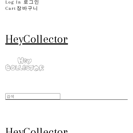
Log In
로그인
Cart
장바구니
HeyCollector
HeyCollector