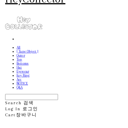
All
[ Tape Object ]
Outer
Top
Bottoms
Hat
Eyewear
Key Ring
Acc
NOTICE
Q&A
Search
검색
Log In
로그인
Cart
장바구니