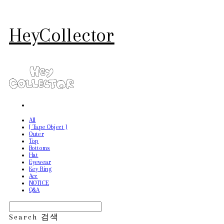
HeyCollector
All
[ Tape Object ]
Outer
Top
Bottoms
Hat
Eyewear
Key Ring
Acc
NOTICE
Q&A
Search
검색