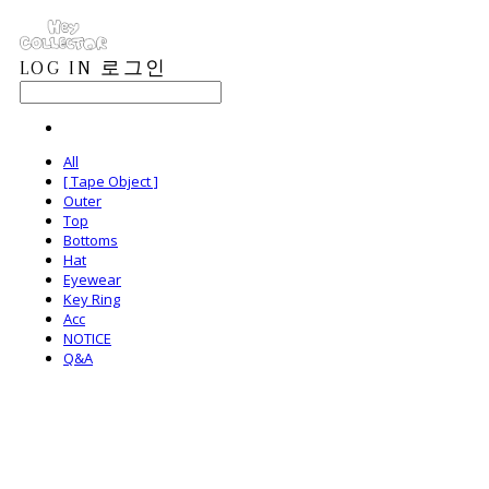
LOG IN
로그인
All
[ Tape Object ]
Outer
Top
Bottoms
Hat
Eyewear
Key Ring
Acc
NOTICE
Q&A