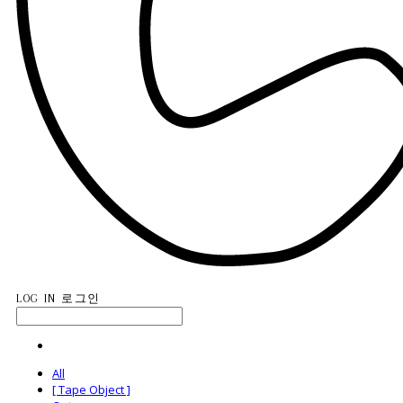
LOG IN
로그인
All
[ Tape Object ]