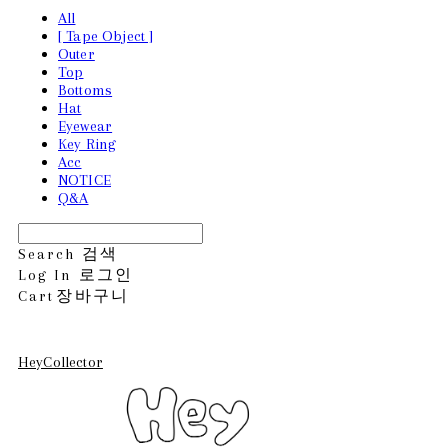
All
[ Tape Object ]
Outer
Top
Bottoms
Hat
Eyewear
Key Ring
Acc
NOTICE
Q&A
Search
검색
Log In
로그인
Cart
장바구니
HeyCollector