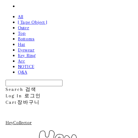
All
[ Tape Object ]
Outer
Top
Bottoms
Hat
Eyewear
Key Ring
Acc
NOTICE
Q&A
Search
검색
Log In
로그인
Cart
장바구니
HeyCollector