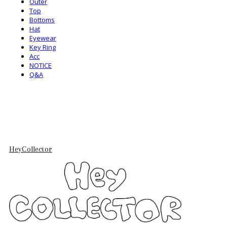
Outer
Top
Bottoms
Hat
Eyewear
Key Ring
Acc
NOTICE
Q&A
HeyCollector