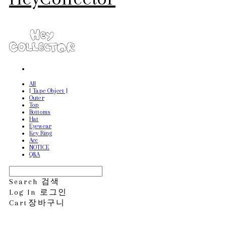
All
[ Tape Object ]
Outer
Top
Bottoms
Hat
Eyewear
Key Ring
Acc
NOTICE
Q&A
Search
검색
Log In
로그인
Cart
장바구니