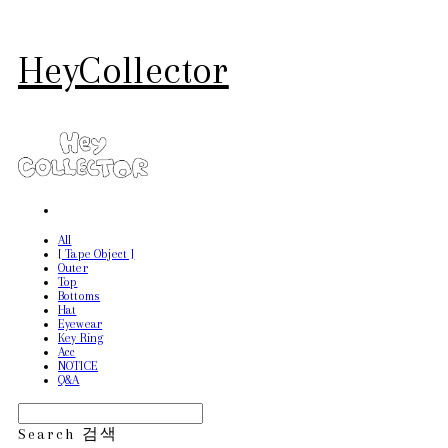
HeyCollector
All
[ Tape Object ]
Outer
Top
Bottoms
Hat
Eyewear
Key Ring
Acc
NOTICE
Q&A
Search
검색