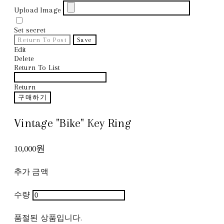
Upload Image
Set secret
Return To Post
Save
Edit
Delete
Return To List
Return
구매하기
Vintage "Bike" Key Ring
10,000원
추가 금액
수량
품절된 상품입니다.