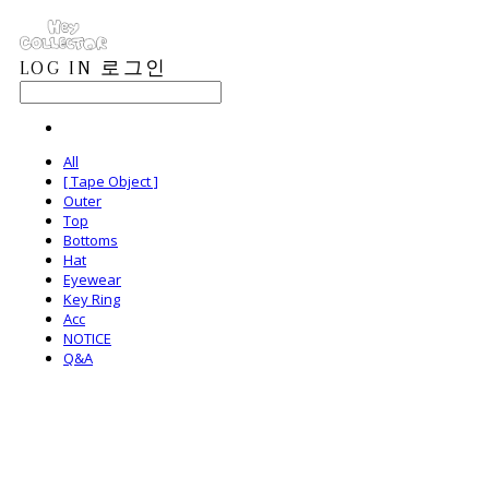
LOG IN
로그인
All
[ Tape Object ]
Outer
Top
Bottoms
Hat
Eyewear
Key Ring
Acc
NOTICE
Q&A