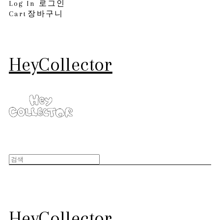
Log In
로그인
Cart
장바구니
HeyCollector
HeyCollector